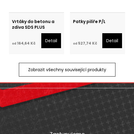
Vrtáky do betonu a
Patky pilíře P/L
zdiva SDS PLUS
Detail
Detail
164,64 Kč
527,74 Kč
od
od
Zobrazit všechny související produkty
Z
á
p
a