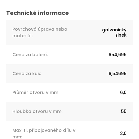
Povrchová úprava nebo
galvanický
zinek
materiál
:
Cena za balení
:
1854,699
Cena za kus
:
18,54699
Přůměr otvoru v mm
:
6,0
Hloubka otvoru v mm
:
55
Max. tl. připojovaného dílu v
2,0
mm
: