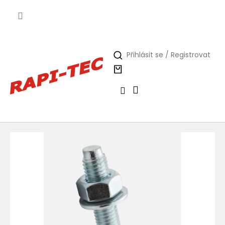
Přejít
na
obsah
Přihlásit se / Registrovat
Nákupní
košík