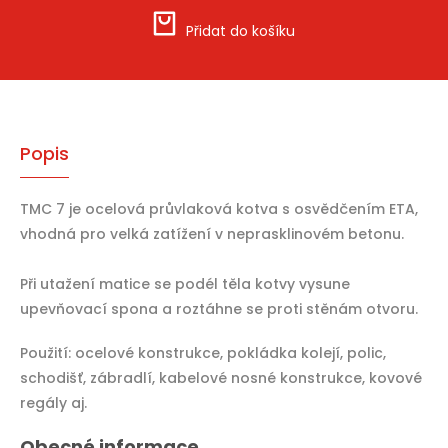
Přidat do košíku
Popis
TMC 7 je ocelová průvlaková kotva s osvědčením ETA,
vhodná pro velká zatížení v neprasklinovém betonu.
Při utažení matice se podél těla kotvy vysune
upevňovací spona a roztáhne se proti stěnám otvoru.
Použití: ocelové konstrukce, pokládka kolejí, polic,
schodišť, zábradlí, kabelové nosné konstrukce, kovové
regály aj.