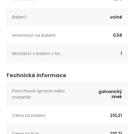
Balení
:
volně
Hmotnost za balení
:
0,58
Množství v balení v ks
:
1
Povrchová úprava nebo
galvanický
zinek
materiál
:
Cena za balení
:
210,21
Cena za kus
:
210,21