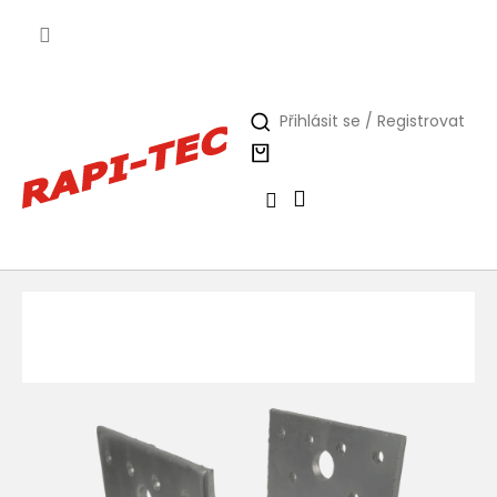
Přejít
na
obsah
Přihlásit se / Registrovat
Nákupní
košík