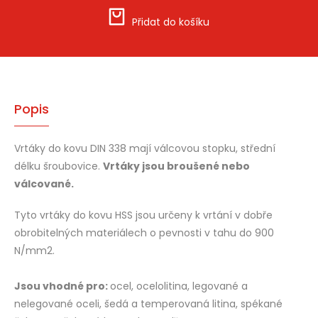
Přidat do košíku
Popis
Vrtáky do kovu DIN 338 mají válcovou stopku, střední
délku šroubovice.
Vrtáky jsou broušené nebo
válcované.
Tyto vrtáky do kovu HSS jsou určeny k vrtání v dobře
obrobitelných materiálech o pevnosti v tahu do 900
N/mm2.
Jsou vhodné pro:
ocel, ocelolitina, legované a
nelegované oceli, šedá a temperovaná litina, spékané