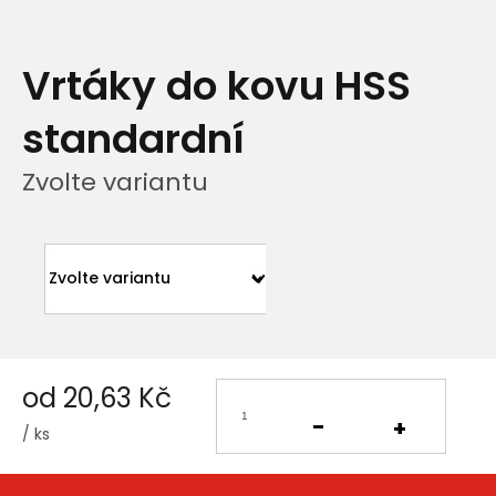
Vrtáky do kovu HSS
standardní
Zvolte variantu
od
20,63 Kč
/ ks
Měrná
cena: