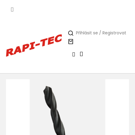
Přejít
na
obsah
Přihlásit se / Registrovat
Nákupní
košík