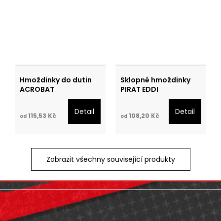
Hmoždinky do dutin
Sklopné hmoždinky
ACROBAT
PIRAT EDDI
Detail
Detail
115,53 Kč
108,20 Kč
od
od
Zobrazit všechny související produkty
Z
á