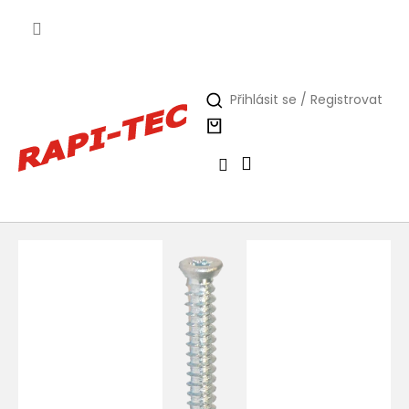
Přejít
na
obsah
Přihlásit se / Registrovat
Nákupní
košík