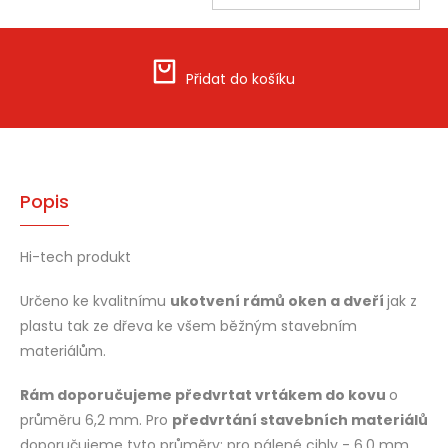
Měrná
cena:
Přidat do košíku
Popis
Hi-tech produkt
Určeno ke kvalitnímu
ukotvení rámů oken a dveří
jak z
plastu tak ze dřeva ke všem běžným stavebním
materiálům.
Rám doporučujeme předvrtat vrtákem do kovu
o
průměru 6,2 mm. Pro
předvrtání stavebních materiálů
doporučujeme tyto průměry: pro pálené cihly - 6,0 mm,