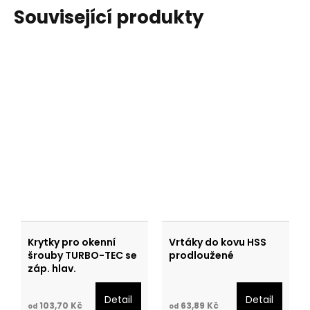
Související produkty
Krytky pro okenní
Vrtáky do kovu HSS
šrouby TURBO-TEC se
prodloužené
záp. hlav.
Detail
Detail
103,70 Kč
63,89 Kč
od
od