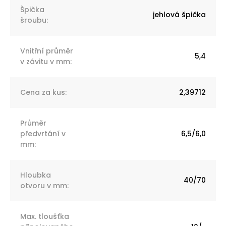
Špička
jehlová špička
šroubu
:
Vnitřní průměr
5,4
v závitu v mm
:
Cena za kus
:
2,39712
Průměr
předvrtání v
6,5/6,0
mm
:
Hloubka
40/70
otvoru v mm
:
Max. tloušťka