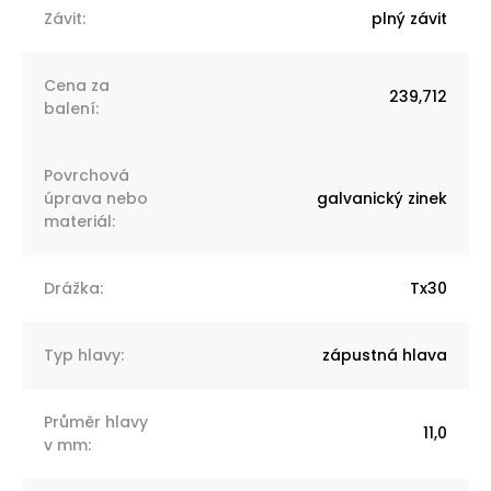
Závit
:
plný závit
Cena za
239,712
balení
:
Povrchová
úprava nebo
galvanický zinek
materiál
:
Drážka
:
Tx30
Typ hlavy
:
zápustná hlava
Průměr hlavy
11,0
v mm
: