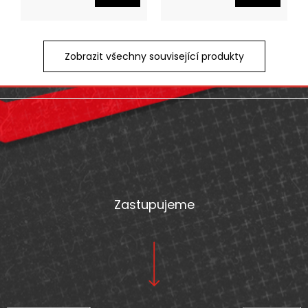
Zobrazit všechny související produkty
Z
á
p
a
t
Zastupujeme
í