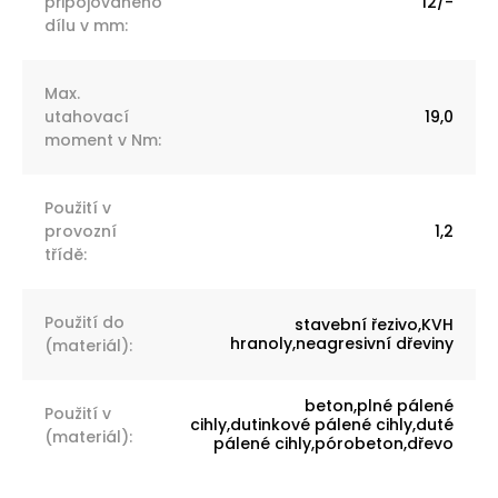
připojovaného
12/-
dílu v mm
:
Max.
utahovací
19,0
moment v Nm
:
Použití v
provozní
1,2
třídě
:
Použití do
stavební řezivo,KVH
hranoly,neagresivní dřeviny
(materiál)
:
beton,plné pálené
Použití v
cihly,dutinkové pálené cihly,duté
(materiál)
:
pálené cihly,pórobeton,dřevo