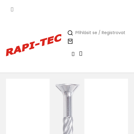
Přejít
na
obsah
Přihlásit se / Registrovat
Nákupní
košík