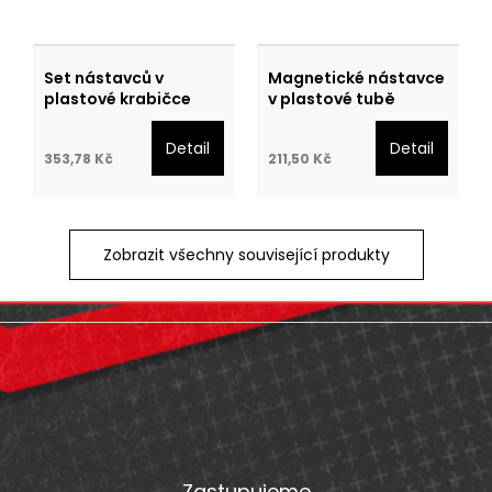
Set nástavců v
Magnetické nástavce
plastové krabičce
v plastové tubě
Detail
Detail
353,78 Kč
211,50 Kč
Zobrazit všechny související produkty
Z
á
p
a
Zastupujeme