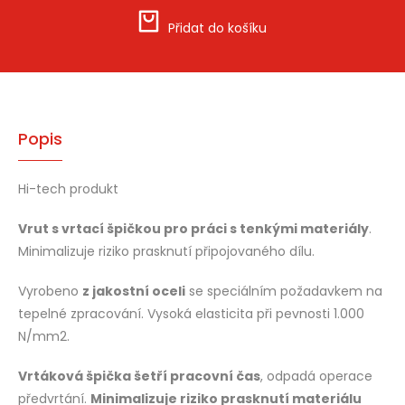
Přidat do košíku
Popis
Hi-tech produkt
Vrut s vrtací špičkou pro práci s tenkými materiály
.
Minimalizuje riziko prasknutí připojovaného dílu.
Vyrobeno
z jakostní oceli
se speciálním požadavkem na
tepelné zpracování. Vysoká elasticita při pevnosti 1.000
N/mm2.
Vrtáková špička šetří pracovní čas
, odpadá operace
předvrtání.
Minimalizuje riziko prasknutí materiálu