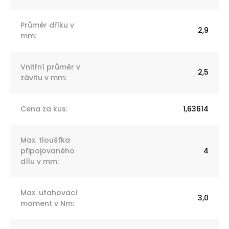
Průměr dříku v
2,9
mm
:
Vnitřní průměr v
2,5
závitu v mm
:
Cena za kus
:
1,63614
Max. tloušťka
připojovaného
4
dílu v mm
:
Max. utahovací
3,0
moment v Nm
: