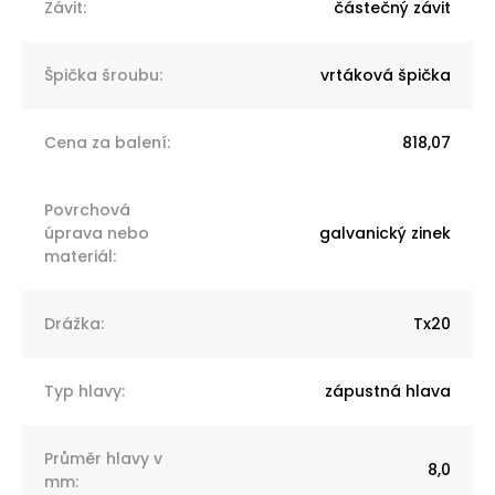
Závit
:
částečný závit
Špička šroubu
:
vrtáková špička
Cena za balení
:
818,07
Povrchová
úprava nebo
galvanický zinek
materiál
:
Drážka
:
Tx20
Typ hlavy
:
zápustná hlava
Průměr hlavy v
8,0
mm
: