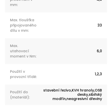
mm
:
Max. tloušťka
připojovaného
33
dílu v mm
:
Max.
utahovací
6,0
moment v Nm
:
Použití v
1,2,3
provozní třídě
:
stavební řezivo,KVH hranoly,OSB
Použití do
desky,sibiřský
(materiál)
:
modřín,neagresivní dřeviny