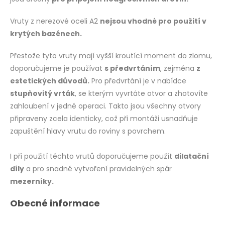
Vruty z nerezové oceli A2
nejsou vhodné pro použití v
krytých bazénech.
Přestože tyto vruty mají vyšší kroutící moment do zlomu,
doporučujeme je používat
s předvrtáním
, zejména
z
estetických důvodů.
Pro předvrtání je v nabídce
stupňovitý vrták
, se kterým vyvrtáte otvor a zhotovíte
zahloubení v jedné operaci. Takto jsou všechny otvory
připraveny zcela identicky, což při montáži usnadňuje
zapuštění hlavy vrutu do roviny s povrchem.
I při použití těchto vrutů doporučujeme použít
dilatační
díly
a pro snadné vytvoření pravidelných spár
mezerníky.