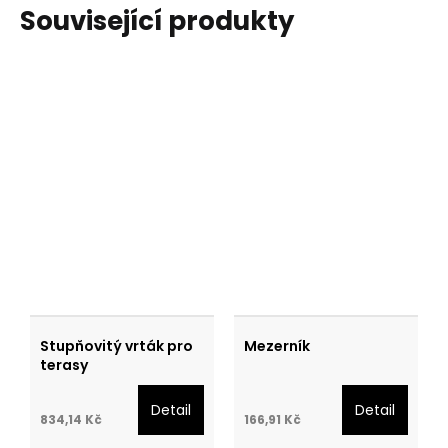
Související produkty
Stupňovitý vrták pro
Mezerník
terasy
Detail
Detail
834,14 Kč
166,91 Kč