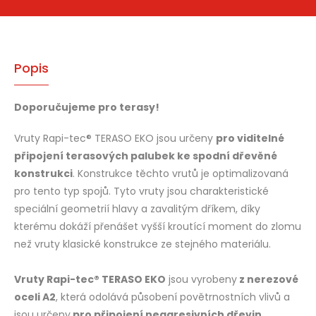
Popis
Doporučujeme pro terasy!
Vruty Rapi-tec® TERASO EKO jsou určeny
pro viditelné
připojení terasových palubek ke spodní dřevěné
konstrukci
. Konstrukce těchto vrutů je optimalizovaná
pro tento typ spojů. Tyto vruty jsou charakteristické
speciální geometrií hlavy a zavalitým dříkem, díky
kterému dokáží přenášet vyšší kroutící moment do zlomu
než vruty klasické konstrukce ze stejného materiálu.
Vruty Rapi-tec® TERASO EKO
jsou vyrobeny
z nerezové
oceli A2
, která odolává působení povětrnostních vlivů a
jsou určeny
pro připojení neagresivních dřevin.