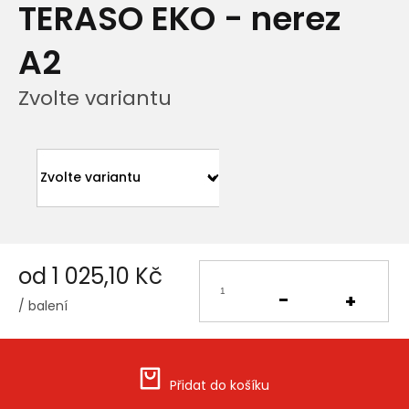
TERASO EKO - nerez
A2
Zvolte variantu
od
1 025,10 Kč
/ balení
Měrná
cena:
Přidat do košíku