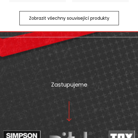
Zobrazit všechny související produkty
Z
á
p
a
t
Zastupujeme
í