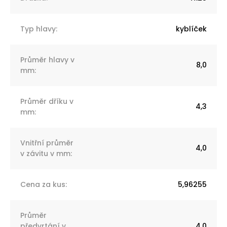
Typ hlavy
:
kyblíček
Průměr hlavy v
8,0
mm
:
Průměr dříku v
4,3
mm
:
Vnitřní průměr
4,0
v závitu v mm
:
Cena za kus
:
5,96255
Průměr
předvrtání v
4,0