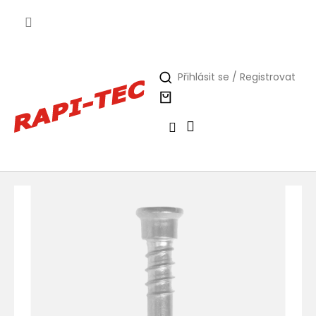
Přejít
na
obsah
Přihlásit se / Registrovat
Nákupní
košík