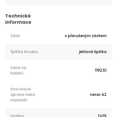
Závit
:
s přerušeným závitem
Špička šroubu
:
jehlová špička
Cena za
1192,51
balení
:
Povrchová
úprava nebo
nerez A2
materiál
:
Drážka
:
Tx25