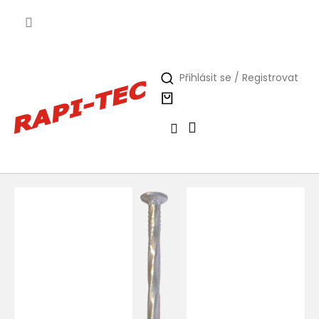
Přejít
na
obsah
Přihlásit se / Registrovat
Nákupní
košík