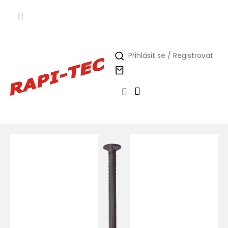
Přejít
na
obsah
Přihlásit se / Registrovat
Nákupní
košík