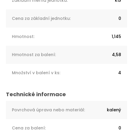
Základní měrná jednotka
:
KG
Cena za základní jednotku
:
0
Hmotnost
:
1,145
Hmotnost za balení
:
4,58
Množství v balení v ks
:
4
Povrchová úprava nebo materiál
:
kalený
Cena za balení
:
0