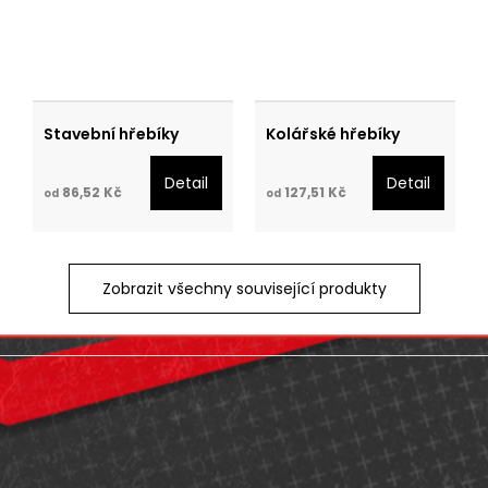
Stavební hřebíky
Kolářské hřebíky
Detail
Detail
86,52 Kč
127,51 Kč
od
od
Zobrazit všechny související produkty
Z
á
p
a