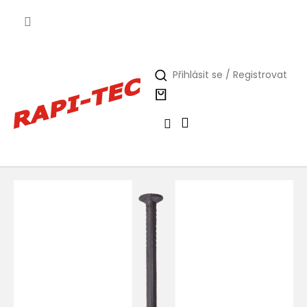
Přejít
na
obsah
Přihlásit se / Registrovat
Nákupní
košík